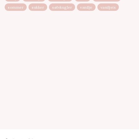
sommer
sukker
sølvkugler
vanilje
vaniljeis