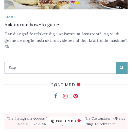
BLOG
Ankarsrum how-to guide
Har du også forelsket dig i Ankarsrum Assistent*, og vil du
gerne se nogle instruktionsvideoer af den kraftfulde maskine?
Så ...
FØLG MED
The Instagram Access Token is expired, Go to the Customizer > JNews
FØLG MED
: Social, Like & View > Instagram Feed Setting, to refresh it.