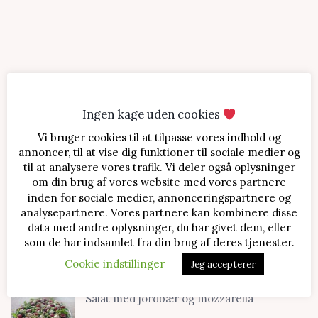
Ingen kage uden cookies
Vi bruger cookies til at tilpasse vores indhold og
SENESTE OPSKRIFTER
annoncer, til at vise dig funktioner til sociale medier og
til at analysere vores trafik. Vi deler også oplysninger
Jordbærtærte med mascarponecreme
om din brug af vores website med vores partnere
inden for sociale medier, annonceringspartnere og
analysepartnere. Vores partnere kan kombinere disse
data med andre oplysninger, du har givet dem, eller
Klassisk cheesecake med kirsebær
som de har indsamlet fra din brug af deres tjenester.
Cookie indstillinger
Jeg accepterer
Salat med jordbær og mozzarella