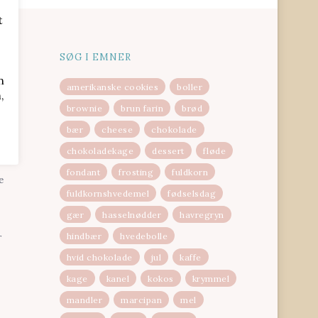
t
SØG I EMNER
n
amerikanske cookies
boller
,
brownie
brun farin
brød
bær
cheese
chokolade
fter
chokoladekage
dessert
fløde
fondant
frosting
fuldkorn
e
fuldkornshvedemel
fødselsdag
gær
hasselnødder
havregryn
hindbær
hvedebolle
r
hvid chokolade
jul
kaffe
kage
kanel
kokos
krymmel
mandler
marcipan
mel