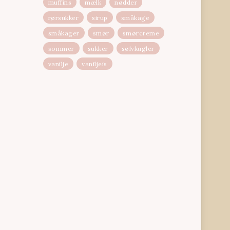
muffins
mælk
nødder
rørsukker
sirup
småkage
småkager
smør
smørcreme
sommer
sukker
sølvkugler
vanilje
vaniljeis