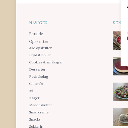
NAVIGER
SENES
Forside
Opskrifter
Alle opskrifter
Brød & boller
Cookies & småkager
Desserter
Fødselsdag
Glutenfri
Jul
Kager
Madopskrifter
Smørcreme
Snacks
Sukkerfri