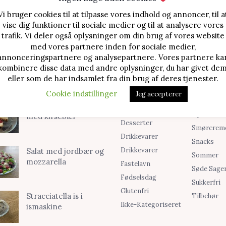
Vi bruger cookies til at tilpasse vores indhold og annoncer, til a
vise dig funktioner til sociale medier og til at analysere vores
trafik. Vi deler også oplysninger om din brug af vores website
TE OPSKRIFTER
SØG I KATEGORIER
med vores partnere inden for sociale medier,
annonceringspartnere og analysepartnere. Vores partnere ka
Alle Opskrifter
Is
Jordbærtærte med
kombinere disse data med andre oplysninger, du har givet dem
mascarponecreme
Blog
Jul
eller som de har indsamlet fra din brug af deres tjenester.
Brød & Boller
Kager
Cookie indstillinger
Jeg accepterer
Cookies &
Madopskri
Klassisk cheesecake
Småkager
Opskrifter
med kirsebær
Desserter
Smørcrem
Drikkevarer
Snacks
Drikkevarer
Salat med jordbær og
Sommer
mozzarella
Fastelavn
Søde Sage
Fødselsdag
Sukkerfri
Glutenfri
Stracciatella is i
Tilbehør
Ikke-Kategoriseret
ismaskine