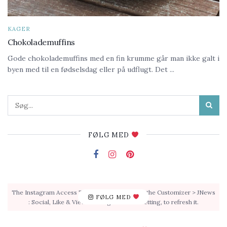
KAGER
Chokolademuffins
Gode chokolademuffins med en fin krumme går man ikke galt i
byen med til en fødselsdag eller på udflugt. Det ...
FØLG MED
The Instagram Access Token is expired, Go to the Customizer > JNews
FØLG MED
: Social, Like & View > Instagram Feed Setting, to refresh it.