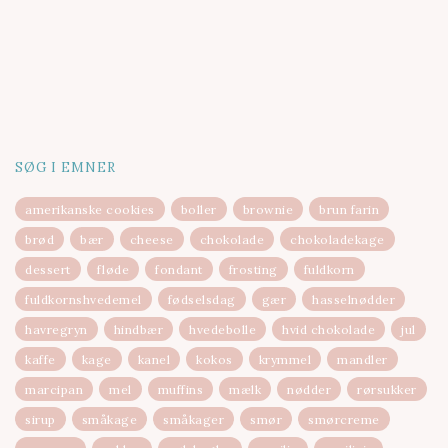
SØG I EMNER
amerikanske cookies
boller
brownie
brun farin
brød
bær
cheese
chokolade
chokoladekage
dessert
fløde
fondant
frosting
fuldkorn
fuldkornshvedemel
fødselsdag
gær
hasselnødder
havregryn
hindbær
hvedebolle
hvid chokolade
jul
kaffe
kage
kanel
kokos
krymmel
mandler
marcipan
mel
muffins
mælk
nødder
rørsukker
sirup
småkage
småkager
smør
smørcreme