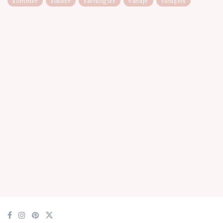
sommer
sukker
sølvkugler
vanilje
vaniljeis