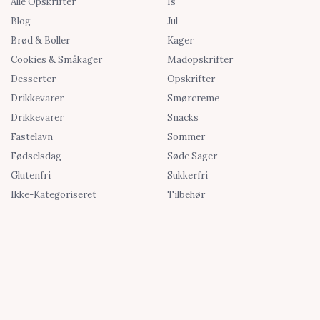
Alle Opskrifter
Is
Blog
Jul
Brød & Boller
Kager
Cookies & Småkager
Madopskrifter
Desserter
Opskrifter
Drikkevarer
Smørcreme
Drikkevarer
Snacks
Fastelavn
Sommer
Fødselsdag
Søde Sager
Glutenfri
Sukkerfri
Ikke-Kategoriseret
Tilbehør