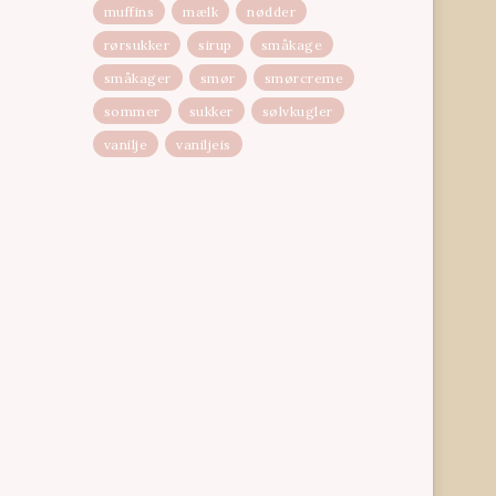
muffins
mælk
nødder
rørsukker
sirup
småkage
småkager
smør
smørcreme
sommer
sukker
sølvkugler
vanilje
vaniljeis