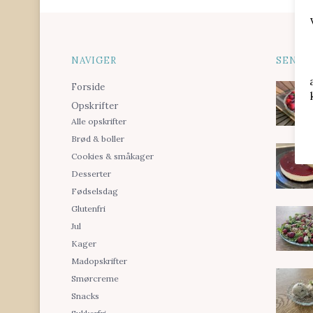
NAVIGER
SENES
Forside
Opskrifter
Alle opskrifter
Brød & boller
Cookies & småkager
Desserter
Fødselsdag
Glutenfri
Jul
Kager
Madopskrifter
Smørcreme
Snacks