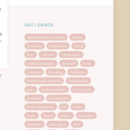
t
SØG I EMNER
n
amerikanske cookies
boller
,
brownie
brun farin
brød
bær
cheese
chokolade
fter
chokoladekage
dessert
fløde
fondant
frosting
fuldkorn
e
fuldkornshvedemel
fødselsdag
gær
hasselnødder
havregryn
hindbær
hvedebolle
r
hvid chokolade
jul
kaffe
kage
kanel
kokos
krymmel
mandler
marcipan
mel