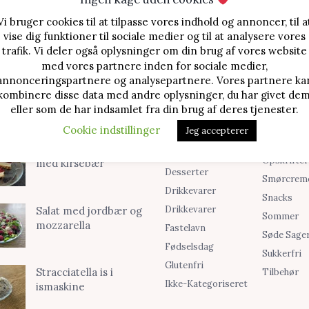
Vi bruger cookies til at tilpasse vores indhold og annoncer, til a
vise dig funktioner til sociale medier og til at analysere vores
trafik. Vi deler også oplysninger om din brug af vores website
TE OPSKRIFTER
SØG I KATEGORIER
med vores partnere inden for sociale medier,
annonceringspartnere og analysepartnere. Vores partnere ka
Alle Opskrifter
Is
Jordbærtærte med
kombinere disse data med andre oplysninger, du har givet dem
mascarponecreme
Blog
Jul
eller som de har indsamlet fra din brug af deres tjenester.
Brød & Boller
Kager
Cookie indstillinger
Jeg accepterer
Cookies &
Madopskri
Klassisk cheesecake
Småkager
Opskrifter
med kirsebær
Desserter
Smørcrem
Drikkevarer
Snacks
Drikkevarer
Salat med jordbær og
Sommer
mozzarella
Fastelavn
Søde Sage
Fødselsdag
Sukkerfri
Glutenfri
Stracciatella is i
Tilbehør
Ikke-Kategoriseret
ismaskine