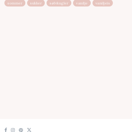
sommer
sukker
sølvkugler
vanilje
vaniljeis