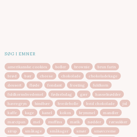
SØG I EMNER
amerikanske cookies
boller
brownie
brun farin
brød
bær
cheese
chokolade
chokoladekage
dessert
fløde
fondant
frosting
fuldkorn
fuldkornshvedemel
fødselsdag
gær
hasselnødder
havregryn
hindbær
hvedebolle
hvid chokolade
jul
kaffe
kage
kanel
kokos
krymmel
mandler
marcipan
mel
muffins
mælk
nødder
rørsukker
sirup
småkage
småkager
smør
smørcreme