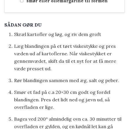
smør eller oliemargarine til formen
SÅDAN GØR DU
Skræl kartofler og løg, og riv dem groft
Læg blandingen på et tørt viskestykke og pres
væden ud af kartoflerne. Når viskestykket er
gennemvædet, skift da til et nyt for at få mere
væde presset ud.
Rør blandingen sammen med æg, salt og peber.
Smør et fad på c.a 20×30 cm godt og fordel
blandingen. Pres det lidt ned og jævn ud, så
overfladen er lige.
Bages ved 200° almindelig ovn ca. 30 minutter til
overfladen er gylden, og en kødnål let kan gå