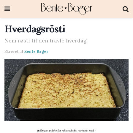
Hverdagsrösti
Nem røsti til den travle hverdag
Skrevet af
Bente Bager