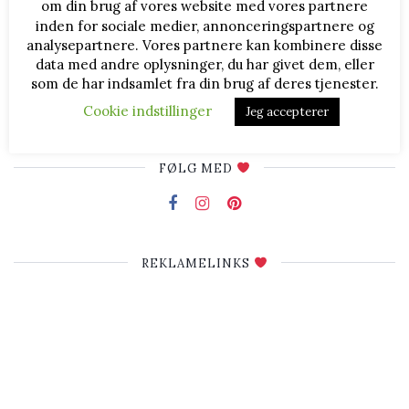
om din brug af vores website med vores partnere
Bente Bager
inden for sociale medier, annonceringspartnere og
Bagenørd
analysepartnere. Vores partnere kan kombinere disse
data med andre oplysninger, du har givet dem, eller
Hej og velkommen til BenteBager.dk
som de har indsamlet fra din brug af deres tjenester.
Jeg hedder Bente Bager og står bag denne blog om diverse
bagværk og lækkerier. Jeg deler opskrifter, billeder og
Cookie indstillinger
Jeg accepterer
fremgangsmåder, og du er velkommen til at læse med ♥
FØLG MED
REKLAMELINKS