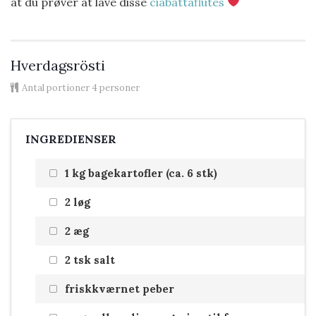
at du prøver at lave disse
ciabattaflutes
Hverdagsrösti
Antal portioner
4 personer
INGREDIENSER
1 kg bagekartofler (ca. 6 stk)
2 løg
2 æg
2 tsk salt
friskkværnet peber