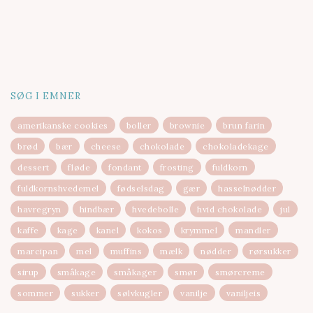
SØG I EMNER
amerikanske cookies
boller
brownie
brun farin
brød
bær
cheese
chokolade
chokoladekage
dessert
fløde
fondant
frosting
fuldkorn
fuldkornshvedemel
fødselsdag
gær
hasselnødder
havregryn
hindbær
hvedebolle
hvid chokolade
jul
kaffe
kage
kanel
kokos
krymmel
mandler
marcipan
mel
muffins
mælk
nødder
rørsukker
sirup
småkage
småkager
smør
smørcreme
sommer
sukker
sølvkugler
vanilje
vaniljeis