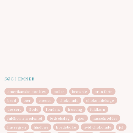
SØG I EMNER
amerikanske cookies
boller
brownie
brun farin
brød
bær
cheese
chokolade
chokoladekage
dessert
fløde
fondant
frosting
fuldkorn
fuldkornshvedemel
fødselsdag
gær
hasselnødder
havregryn
hindbær
hvedebolle
hvid chokolade
jul