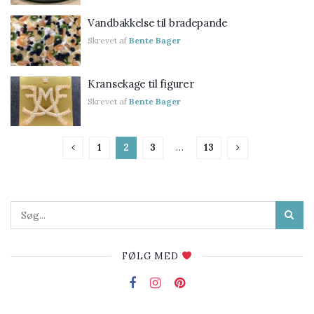
Vandbakkelse til bradepande
Skrevet af
Bente Bager
Kransekage til figurer
Skrevet af
Bente Bager
1
2
3
…
13
FØLG MED