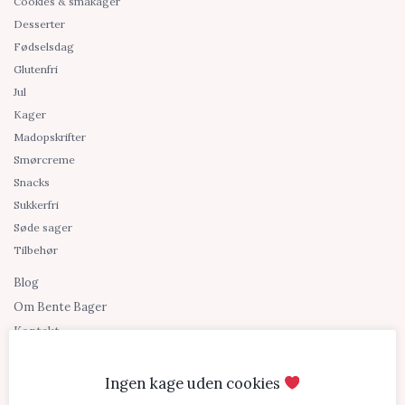
Cookies & småkager
Desserter
Fødselsdag
Glutenfri
Jul
Kager
Madopskrifter
Smørcreme
Snacks
Sukkerfri
Søde sager
Tilbehør
Blog
Om Bente Bager
Kontakt
Shopping links
Ingen kage uden cookies