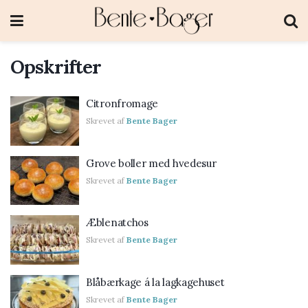
Opskrifter
Citronfromage
Skrevet af
Bente Bager
Grove boller med hvedesur
Skrevet af
Bente Bager
Æblenatchos
Skrevet af
Bente Bager
Blåbærkage á la lagkagehuset
Skrevet af
Bente Bager