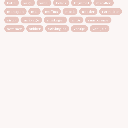
kaffe
kage
kanel
kokos
krymmel
mandler
marcipan
mel
muffins
mælk
nødder
rørsukker
sirup
småkage
småkager
smør
smørcreme
sommer
sukker
sølvkugler
vanilje
vaniljeis