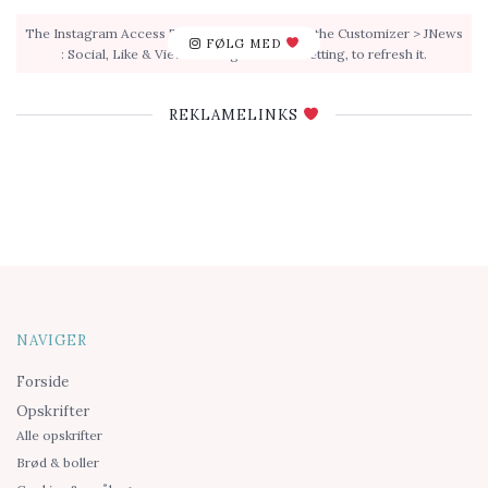
The Instagram Access Token is expired, Go to the Customizer > JNews
FØLG MED
: Social, Like & View > Instagram Feed Setting, to refresh it.
REKLAMELINKS
NAVIGER
Forside
Opskrifter
Alle opskrifter
Brød & boller