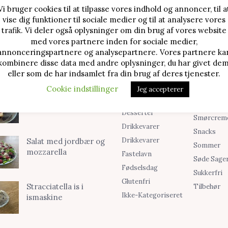
Vi bruger cookies til at tilpasse vores indhold og annoncer, til a
vise dig funktioner til sociale medier og til at analysere vores
TE OPSKRIFTER
SØG I KATEGORIER
trafik. Vi deler også oplysninger om din brug af vores website
med vores partnere inden for sociale medier,
Alle Opskrifter
Is
Jordbærtærte med
annonceringspartnere og analysepartnere. Vores partnere ka
mascarponecreme
kombinere disse data med andre oplysninger, du har givet dem
Blog
Jul
eller som de har indsamlet fra din brug af deres tjenester.
Brød & Boller
Kager
Cookie indstillinger
Jeg accepterer
Cookies &
Madopskri
Klassisk cheesecake
Småkager
Opskrifter
med kirsebær
Desserter
Smørcrem
Drikkevarer
Snacks
Drikkevarer
Salat med jordbær og
Sommer
mozzarella
Fastelavn
Søde Sage
Fødselsdag
Sukkerfri
Glutenfri
Stracciatella is i
Tilbehør
Ikke-Kategoriseret
ismaskine