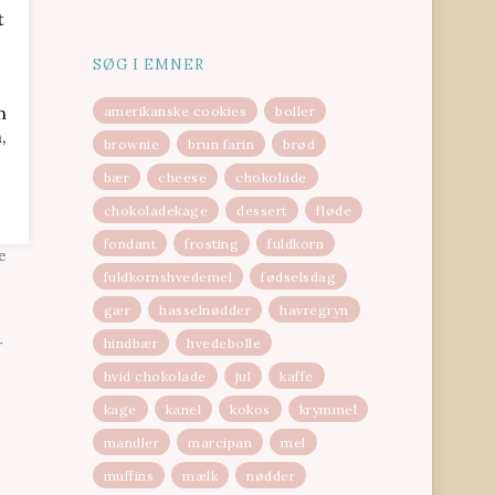
t
SØG I EMNER
n
amerikanske cookies
boller
,
brownie
brun farin
brød
bær
cheese
chokolade
fter
chokoladekage
dessert
fløde
fondant
frosting
fuldkorn
e
fuldkornshvedemel
fødselsdag
gær
hasselnødder
havregryn
hindbær
hvedebolle
r
hvid chokolade
jul
kaffe
kage
kanel
kokos
krymmel
mandler
marcipan
mel
muffins
mælk
nødder