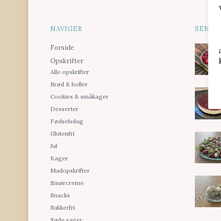
NAVIGER
SENES
Forside
Opskrifter
Alle opskrifter
Brød & boller
Cookies & småkager
Desserter
Fødselsdag
Glutenfri
Jul
Kager
Madopskrifter
Smørcreme
Snacks
Sukkerfri
Søde sager