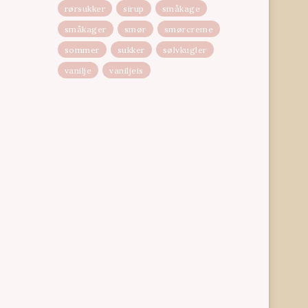
rørsukker
sirup
småkage
småkager
smør
smørcreme
sommer
sukker
sølvkugler
vanilje
vaniljeis