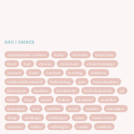
SØG I EMNER
amerikanske cookies
boller
brownie
brun farin
brød
bær
cheese
chokolade
chokoladekage
dessert
fløde
fondant
frosting
fuldkorn
fuldkornshvedemel
fødselsdag
gær
hasselnødder
havregryn
hindbær
hvedebolle
hvid chokolade
jul
kaffe
kage
kanel
kokos
krymmel
mandler
marcipan
mel
muffins
mælk
nødder
rørsukker
sirup
småkage
småkager
smør
smørcreme
sommer
sukker
sølvkugler
vanilje
vaniljeis