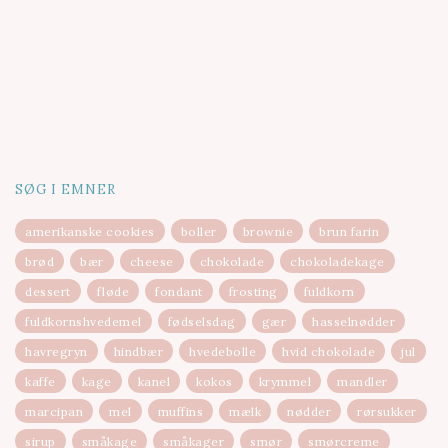
SØG I EMNER
amerikanske cookies
boller
brownie
brun farin
brød
bær
cheese
chokolade
chokoladekage
dessert
fløde
fondant
frosting
fuldkorn
fuldkornshvedemel
fødselsdag
gær
hasselnødder
havregryn
hindbær
hvedebolle
hvid chokolade
jul
kaffe
kage
kanel
kokos
krymmel
mandler
marcipan
mel
muffins
mælk
nødder
rørsukker
sirup
småkage
småkager
smør
smørcreme