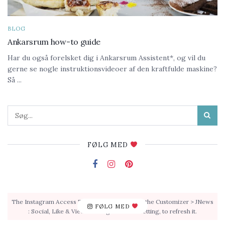
BLOG
Ankarsrum how-to guide
Har du også forelsket dig i Ankarsrum Assistent*, og vil du
gerne se nogle instruktionsvideoer af den kraftfulde maskine?
Så ...
FØLG MED
The Instagram Access Token is expired, Go to the Customizer > JNews
FØLG MED
: Social, Like & View > Instagram Feed Setting, to refresh it.