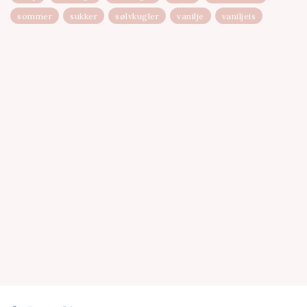
sommer
sukker
sølvkugler
vanilje
vaniljeis