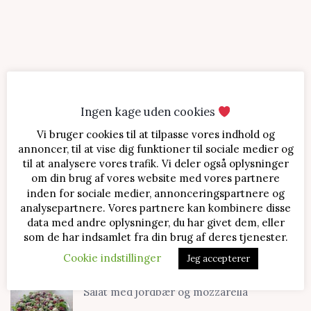
Ingen kage uden cookies
Vi bruger cookies til at tilpasse vores indhold og
SENESTE OPSKRIFTER
annoncer, til at vise dig funktioner til sociale medier og
til at analysere vores trafik. Vi deler også oplysninger
Jordbærtærte med mascarponecreme
om din brug af vores website med vores partnere
inden for sociale medier, annonceringspartnere og
analysepartnere. Vores partnere kan kombinere disse
data med andre oplysninger, du har givet dem, eller
Klassisk cheesecake med kirsebær
som de har indsamlet fra din brug af deres tjenester.
Cookie indstillinger
Jeg accepterer
Salat med jordbær og mozzarella