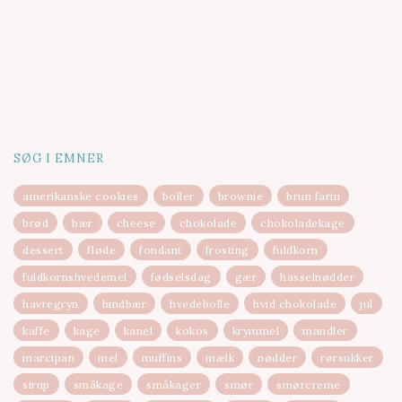
SØG I EMNER
amerikanske cookies
boller
brownie
brun farin
brød
bær
cheese
chokolade
chokoladekage
dessert
fløde
fondant
frosting
fuldkorn
fuldkornshvedemel
fødselsdag
gær
hasselnødder
havregryn
hindbær
hvedebolle
hvid chokolade
jul
kaffe
kage
kanel
kokos
krymmel
mandler
marcipan
mel
muffins
mælk
nødder
rørsukker
sirup
småkage
småkager
smør
smørcreme