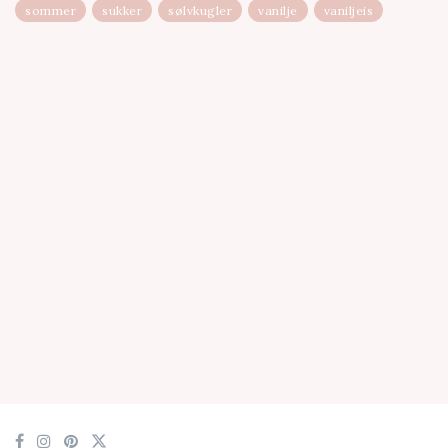
sommer
sukker
sølvkugler
vanilje
vaniljeis