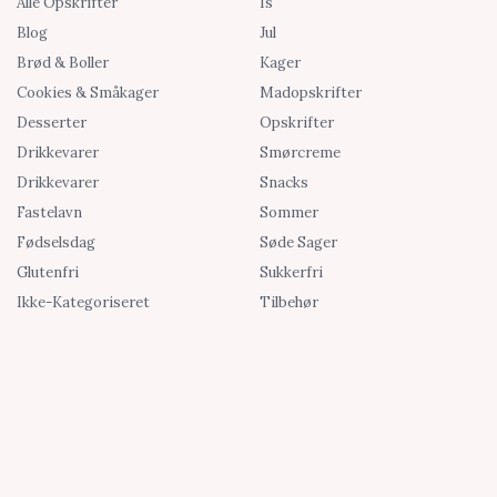
Alle Opskrifter
Is
Blog
Jul
Brød & Boller
Kager
Cookies & Småkager
Madopskrifter
Desserter
Opskrifter
Drikkevarer
Smørcreme
Drikkevarer
Snacks
Fastelavn
Sommer
Fødselsdag
Søde Sager
Glutenfri
Sukkerfri
Ikke-Kategoriseret
Tilbehør