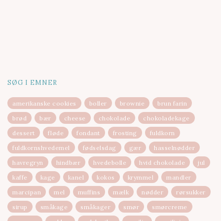
SØG I EMNER
amerikanske cookies
boller
brownie
brun farin
brød
bær
cheese
chokolade
chokoladekage
dessert
fløde
fondant
frosting
fuldkorn
fuldkornshvedemel
fødselsdag
gær
hasselnødder
havregryn
hindbær
hvedebolle
hvid chokolade
jul
kaffe
kage
kanel
kokos
krymmel
mandler
marcipan
mel
muffins
mælk
nødder
rørsukker
sirup
småkage
småkager
smør
smørcreme