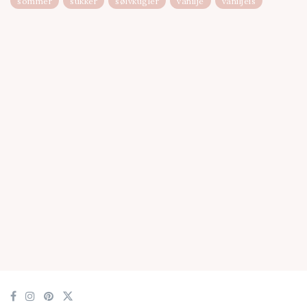
sommer
sukker
sølvkugler
vanilje
vaniljeis