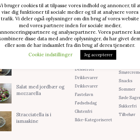
Vi bruger cookies til at tilpasse vores indhold og annoncer, til a
vise dig funktioner til sociale medier og til at analysere vores
TE OPSKRIFTER
SØG I KATEGORIER
trafik. Vi deler også oplysninger om din brug af vores website
med vores partnere inden for sociale medier,
Alle Opskrifter
Is
Jordbærtærte med
annonceringspartnere og analysepartnere. Vores partnere ka
mascarponecreme
kombinere disse data med andre oplysninger, du har givet dem
Blog
Jul
eller som de har indsamlet fra din brug af deres tjenester.
Brød & Boller
Kager
Cookie indstillinger
Jeg accepterer
Cookies &
Madopskri
Klassisk cheesecake
Småkager
Opskrifter
med kirsebær
Desserter
Smørcrem
Drikkevarer
Snacks
Drikkevarer
Salat med jordbær og
Sommer
mozzarella
Fastelavn
Søde Sage
Fødselsdag
Sukkerfri
Glutenfri
Stracciatella is i
Tilbehør
Ikke-Kategoriseret
ismaskine