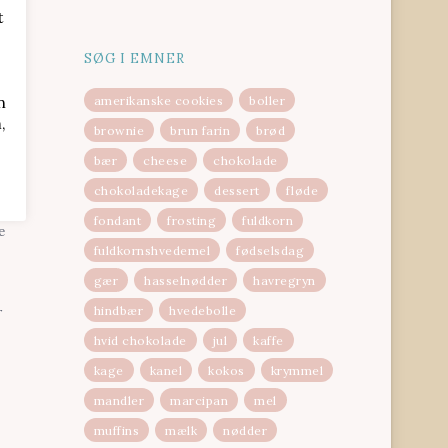
t
SØG I EMNER
n
amerikanske cookies
boller
,
brownie
brun farin
brød
bær
cheese
chokolade
fter
chokoladekage
dessert
fløde
fondant
frosting
fuldkorn
e
fuldkornshvedemel
fødselsdag
gær
hasselnødder
havregryn
hindbær
hvedebolle
r
hvid chokolade
jul
kaffe
kage
kanel
kokos
krymmel
mandler
marcipan
mel
muffins
mælk
nødder