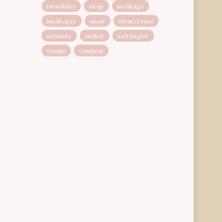
rørsukker
sirup
småkage
småkager
smør
smørcreme
sommer
sukker
sølvkugler
vanilje
vaniljeis