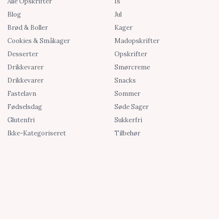
Alle Opskrifter
Is
Blog
Jul
Brød & Boller
Kager
Cookies & Småkager
Madopskrifter
Desserter
Opskrifter
Drikkevarer
Smørcreme
Drikkevarer
Snacks
Fastelavn
Sommer
Fødselsdag
Søde Sager
Glutenfri
Sukkerfri
Ikke-Kategoriseret
Tilbehør