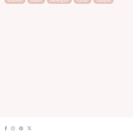
sommer
sukker
sølvkugler
vanilje
vaniljeis