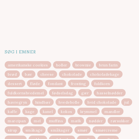
SØG I EMNER
amerikanske cookies
boller
brownie
brun farin
brød
bær
cheese
chokolade
chokoladekage
dessert
fløde
fondant
frosting
fuldkorn
fuldkornshvedemel
fødselsdag
gær
hasselnødder
havregryn
hindbær
hvedebolle
hvid chokolade
jul
kaffe
kage
kanel
kokos
krymmel
mandler
marcipan
mel
muffins
mælk
nødder
rørsukker
sirup
småkage
småkager
smør
smørcreme