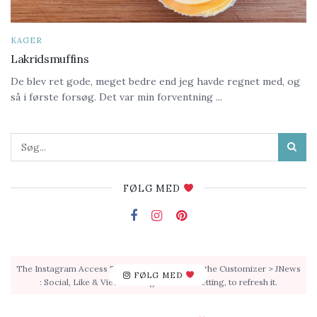
KAGER
Lakridsmuffins
De blev ret gode, meget bedre end jeg havde regnet med, og
så i første forsøg. Det var min forventning ...
FØLG MED
The Instagram Access Token is expired, Go to the Customizer > JNews
FØLG MED
: Social, Like & View > Instagram Feed Setting, to refresh it.