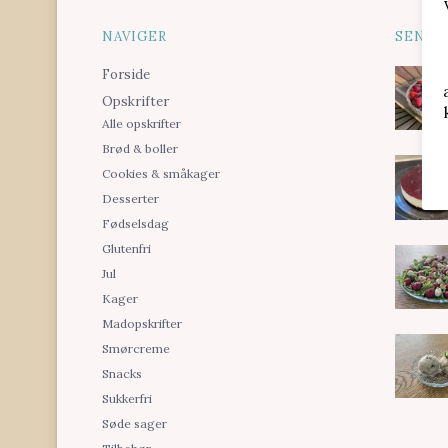
NAVIGER
SENES
Forside
Opskrifter
Alle opskrifter
Brød & boller
Cookies & småkager
Desserter
Fødselsdag
Glutenfri
Jul
Kager
Madopskrifter
Smørcreme
Snacks
Sukkerfri
Søde sager