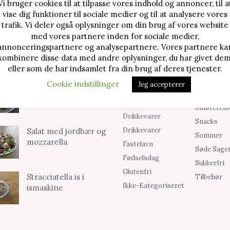
Vi bruger cookies til at tilpasse vores indhold og annoncer, til a
vise dig funktioner til sociale medier og til at analysere vores
TE OPSKRIFTER
SØG I KATEGORIER
trafik. Vi deler også oplysninger om din brug af vores website
med vores partnere inden for sociale medier,
Alle Opskrifter
Is
Jordbærtærte med
annonceringspartnere og analysepartnere. Vores partnere ka
mascarponecreme
Blog
Jul
kombinere disse data med andre oplysninger, du har givet dem
Brød & Boller
Kager
eller som de har indsamlet fra din brug af deres tjenester.
Cookies &
Madopskri
Cookie indstillinger
Klassisk cheesecake
Jeg accepterer
Småkager
Opskrifter
med kirsebær
Desserter
Smørcrem
Drikkevarer
Snacks
Drikkevarer
Salat med jordbær og
Sommer
mozzarella
Fastelavn
Søde Sage
Fødselsdag
Sukkerfri
Glutenfri
Stracciatella is i
Tilbehør
Ikke-Kategoriseret
ismaskine