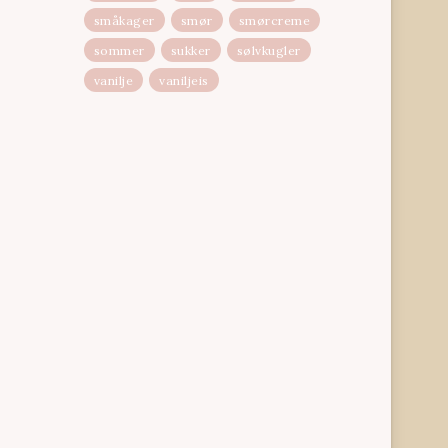
småkager
smør
smørcreme
sommer
sukker
sølvkugler
vanilje
vaniljeis