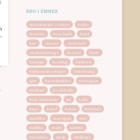
t
SØG I EMNER
amerikanske cookies
boller
n
brownie
brun farin
brød
,
bær
cheese
chokolade
fter
chokoladekage
dessert
fløde
fondant
frosting
fuldkorn
e
fuldkornshvedemel
fødselsdag
gær
hasselnødder
havregryn
hindbær
hvedebolle
r
hvid chokolade
jul
kaffe
kage
kanel
kokos
krymmel
mandler
marcipan
mel
muffins
mælk
nødder
rørsukker
sirup
småkage