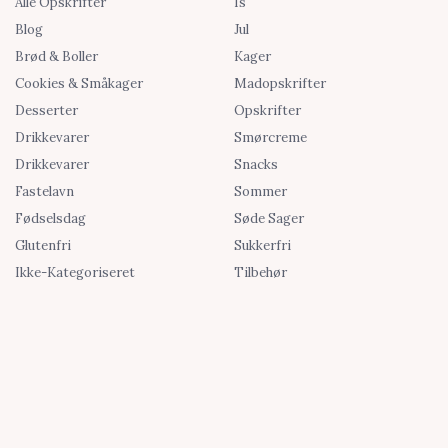
Alle Opskrifter
Is
Blog
Jul
Brød & Boller
Kager
Cookies & Småkager
Madopskrifter
Desserter
Opskrifter
Drikkevarer
Smørcreme
Drikkevarer
Snacks
Fastelavn
Sommer
Fødselsdag
Søde Sager
Glutenfri
Sukkerfri
Ikke-Kategoriseret
Tilbehør