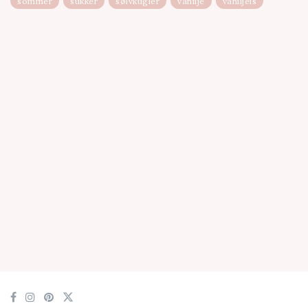
sommer
sukker
sølvkugler
vanilje
vaniljeis