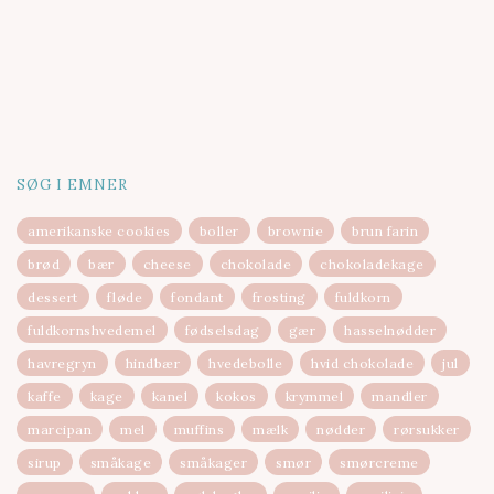
SØG I EMNER
amerikanske cookies
boller
brownie
brun farin
brød
bær
cheese
chokolade
chokoladekage
dessert
fløde
fondant
frosting
fuldkorn
fuldkornshvedemel
fødselsdag
gær
hasselnødder
havregryn
hindbær
hvedebolle
hvid chokolade
jul
kaffe
kage
kanel
kokos
krymmel
mandler
marcipan
mel
muffins
mælk
nødder
rørsukker
sirup
småkage
småkager
smør
smørcreme