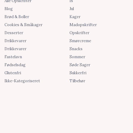
Alle Opskrifter
Is
Blog
Jul
Brød & Boller
Kager
Cookies & Småkager
Madopskrifter
Desserter
Opskrifter
Drikkevarer
Smørcreme
Drikkevarer
Snacks
Fastelavn
Sommer
Fødselsdag
Søde Sager
Glutenfri
Sukkerfri
Ikke-Kategoriseret
Tilbehør