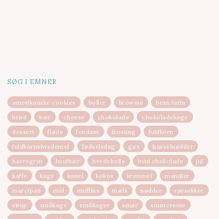
SØG I EMNER
amerikanske cookies
boller
brownie
brun farin
brød
bær
cheese
chokolade
chokoladekage
dessert
fløde
fondant
frosting
fuldkorn
fuldkornshvedemel
fødselsdag
gær
hasselnødder
havregryn
hindbær
hvedebolle
hvid chokolade
jul
kaffe
kage
kanel
kokos
krymmel
mandler
marcipan
mel
muffins
mælk
nødder
rørsukker
sirup
småkage
småkager
smør
smørcreme