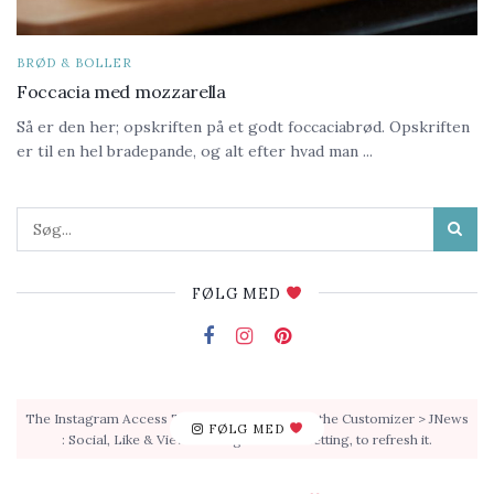
BRØD & BOLLER
Foccacia med mozzarella
Så er den her; opskriften på et godt foccaciabrød. Opskriften
er til en hel bradepande, og alt efter hvad man ...
FØLG MED
The Instagram Access Token is expired, Go to the Customizer > JNews
FØLG MED
: Social, Like & View > Instagram Feed Setting, to refresh it.