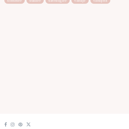
sommer
sukker
sølvkugler
vanilje
vaniljeis