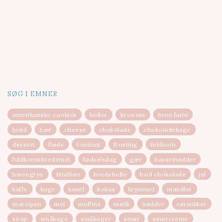
SØG I EMNER
amerikanske cookies
boller
brownie
brun farin
brød
bær
cheese
chokolade
chokoladekage
dessert
fløde
fondant
frosting
fuldkorn
fuldkornshvedemel
fødselsdag
gær
hasselnødder
havregryn
hindbær
hvedebolle
hvid chokolade
jul
kaffe
kage
kanel
kokos
krymmel
mandler
marcipan
mel
muffins
mælk
nødder
rørsukker
sirup
småkage
småkager
smør
smørcreme