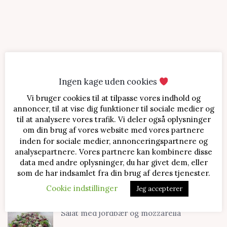
Ingen kage uden cookies
Vi bruger cookies til at tilpasse vores indhold og
SENESTE OPSKRIFTER
annoncer, til at vise dig funktioner til sociale medier og
til at analysere vores trafik. Vi deler også oplysninger
Jordbærtærte med mascarponecreme
om din brug af vores website med vores partnere
inden for sociale medier, annonceringspartnere og
analysepartnere. Vores partnere kan kombinere disse
data med andre oplysninger, du har givet dem, eller
Klassisk cheesecake med kirsebær
som de har indsamlet fra din brug af deres tjenester.
Cookie indstillinger
Jeg accepterer
Salat med jordbær og mozzarella