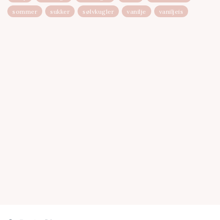
sommer
sukker
sølvkugler
vanilje
vaniljeis