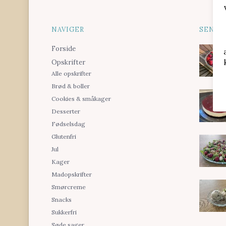
NAVIGER
SENES
Forside
Opskrifter
Alle opskrifter
Brød & boller
Cookies & småkager
Desserter
Fødselsdag
Glutenfri
Jul
Kager
Madopskrifter
Smørcreme
Snacks
Sukkerfri
Søde sager