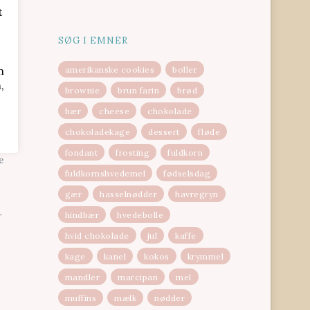
t
SØG I EMNER
n
amerikanske cookies
boller
,
brownie
brun farin
brød
bær
cheese
chokolade
fter
chokoladekage
dessert
fløde
fondant
frosting
fuldkorn
e
fuldkornshvedemel
fødselsdag
gær
hasselnødder
havregryn
hindbær
hvedebolle
r
hvid chokolade
jul
kaffe
kage
kanel
kokos
krymmel
mandler
marcipan
mel
muffins
mælk
nødder