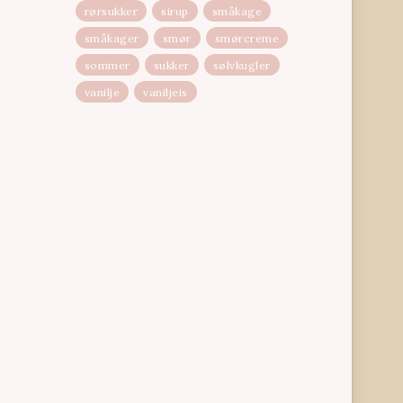
rørsukker
sirup
småkage
småkager
smør
smørcreme
sommer
sukker
sølvkugler
vanilje
vaniljeis