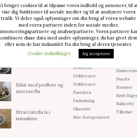
Vi bruger cookies til at tilpasse vores indhold og annoncer, til a
vise dig funktioner til sociale medier og til at analysere vores
TE OPSKRIFTER
SØG I KATEGORIER
trafik. Vi deler også oplysninger om din brug af vores website
med vores partnere inden for sociale medier,
Alle Opskrifter
Is
Jordbærtærte med
annonceringspartnere og analysepartnere. Vores partnere ka
mascarponecreme
kombinere disse data med andre oplysninger, du har givet dem
Blog
Jul
eller som de har indsamlet fra din brug af deres tjenester.
Brød & Boller
Kager
Cookie indstillinger
Jeg accepterer
Cookies &
Madopskri
Klassisk cheesecake
Småkager
Opskrifter
med kirsebær
Desserter
Smørcrem
Drikkevarer
Snacks
Drikkevarer
Salat med jordbær og
Sommer
mozzarella
Fastelavn
Søde Sage
Fødselsdag
Sukkerfri
Glutenfri
Stracciatella is i
Tilbehør
Ikke-Kategoriseret
ismaskine