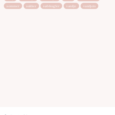
sommer
sukker
sølvkugler
vanilje
vaniljeis