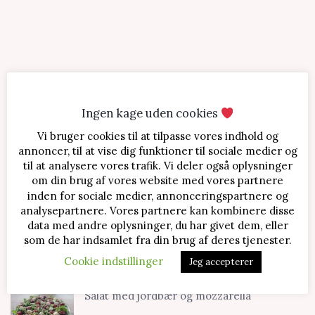
Ingen kage uden cookies
Vi bruger cookies til at tilpasse vores indhold og
SENESTE OPSKRIFTER
annoncer, til at vise dig funktioner til sociale medier og
til at analysere vores trafik. Vi deler også oplysninger
Jordbærtærte med mascarponecreme
om din brug af vores website med vores partnere
inden for sociale medier, annonceringspartnere og
analysepartnere. Vores partnere kan kombinere disse
data med andre oplysninger, du har givet dem, eller
Klassisk cheesecake med kirsebær
som de har indsamlet fra din brug af deres tjenester.
Cookie indstillinger
Jeg accepterer
Salat med jordbær og mozzarella