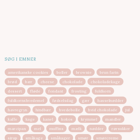
SØG I EMNER
amerikanske cookies
boller
brownie
brun farin
brød
bær
cheese
chokolade
chokoladekage
dessert
fløde
fondant
frosting
fuldkorn
fuldkornshvedemel
fødselsdag
gær
hasselnødder
havregryn
hindbær
hvedebolle
hvid chokolade
jul
kaffe
kage
kanel
kokos
krymmel
mandler
marcipan
mel
muffins
mælk
nødder
rørsukker
sirup
småkage
småkager
smør
smørcreme