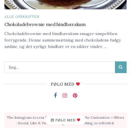
ALLE OPSKRIFTER
Chokoladebrownie med hindbærskum
Chokoladebrownie med hindbærskum smager simpelthen
forrygende. Denne sammensætning med chokoladens fudgy
sødme, og det syrlige hindbær er en sikker vinder. ...
FØLG MED
The Instagram Access Token is expired, Go to the Customizer > JNews
FØLG MED
: Social, Like & View > Instagram Feed Setting, to refresh it.