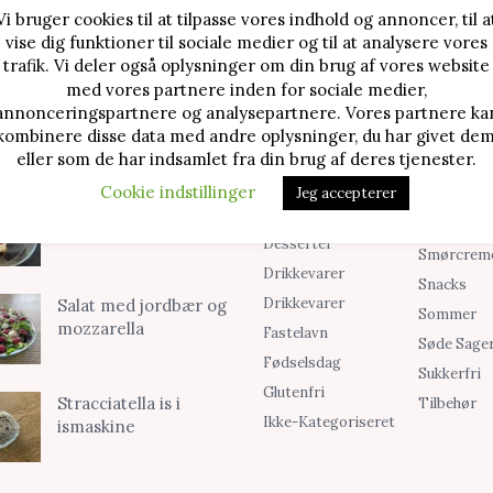
Vi bruger cookies til at tilpasse vores indhold og annoncer, til a
vise dig funktioner til sociale medier og til at analysere vores
TE OPSKRIFTER
SØG I KATEGORIER
trafik. Vi deler også oplysninger om din brug af vores website
med vores partnere inden for sociale medier,
Alle Opskrifter
Is
Jordbærtærte med
annonceringspartnere og analysepartnere. Vores partnere ka
mascarponecreme
kombinere disse data med andre oplysninger, du har givet dem
Blog
Jul
eller som de har indsamlet fra din brug af deres tjenester.
Brød & Boller
Kager
Cookie indstillinger
Jeg accepterer
Cookies &
Madopskri
Klassisk cheesecake
Småkager
Opskrifter
med kirsebær
Desserter
Smørcrem
Drikkevarer
Snacks
Drikkevarer
Salat med jordbær og
Sommer
mozzarella
Fastelavn
Søde Sage
Fødselsdag
Sukkerfri
Glutenfri
Stracciatella is i
Tilbehør
Ikke-Kategoriseret
ismaskine