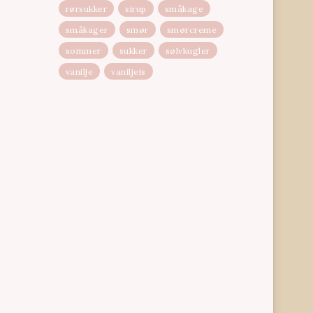
rørsukker
sirup
småkage
småkager
smør
smørcreme
sommer
sukker
sølvkugler
vanilje
vaniljeis