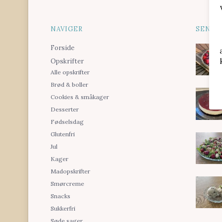
NAVIGER
SENES
Forside
Opskrifter
Alle opskrifter
Brød & boller
Cookies & småkager
Desserter
Fødselsdag
Glutenfri
Jul
Kager
Madopskrifter
Smørcreme
Snacks
Sukkerfri
Søde sager