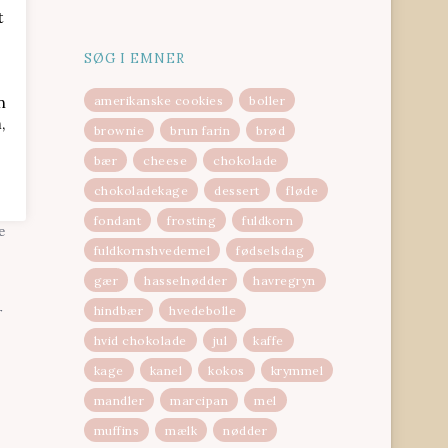
t
SØG I EMNER
n
amerikanske cookies
boller
,
brownie
brun farin
brød
bær
cheese
chokolade
fter
chokoladekage
dessert
fløde
fondant
frosting
fuldkorn
e
fuldkornshvedemel
fødselsdag
gær
hasselnødder
havregryn
hindbær
hvedebolle
r
hvid chokolade
jul
kaffe
kage
kanel
kokos
krymmel
mandler
marcipan
mel
muffins
mælk
nødder