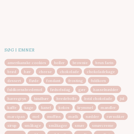
SØG I EMNER
amerikanske cookies
boller
brownie
brun farin
brød
bær
cheese
chokolade
chokoladekage
dessert
fløde
fondant
frosting
fuldkorn
fuldkornshvedemel
fødselsdag
gær
hasselnødder
havregryn
hindbær
hvedebolle
hvid chokolade
jul
kaffe
kage
kanel
kokos
krymmel
mandler
marcipan
mel
muffins
mælk
nødder
rørsukker
sirup
småkage
småkager
smør
smørcreme