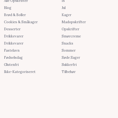
Alle Opskrifter
Is
Blog
Jul
Brød & Boller
Kager
Cookies & Småkager
Madopskrifter
Desserter
Opskrifter
Drikkevarer
Smørcreme
Drikkevarer
Snacks
Fastelavn
Sommer
Fødselsdag
Søde Sager
Glutenfri
Sukkerfri
Ikke-Kategoriseret
Tilbehør