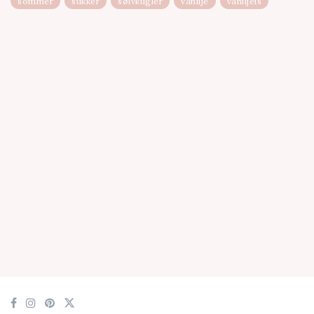
sommer
sukker
sølvkugler
vanilje
vaniljeis