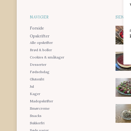
NAVIGER
SENES
Forside
Opskrifter
Alle opskrifter
Brød & boller
Cookies & småkager
Desserter
Fødselsdag
Glutenfri
Jul
Kager
Madopskrifter
Smørcreme
Snacks
Sukkerfri
Søde sager