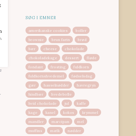
t
SØG I EMNER
n
amerikanske cookies
boller
,
brownie
brun farin
brød
bær
cheese
chokolade
fter
chokoladekage
dessert
fløde
fondant
frosting
fuldkorn
e
fuldkornshvedemel
fødselsdag
gær
hasselnødder
havregryn
hindbær
hvedebolle
r
hvid chokolade
jul
kaffe
kage
kanel
kokos
krymmel
mandler
marcipan
mel
muffins
mælk
nødder