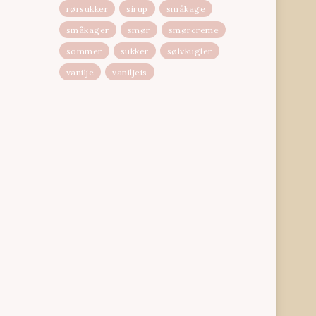
rørsukker
sirup
småkage
småkager
smør
smørcreme
sommer
sukker
sølvkugler
vanilje
vaniljeis