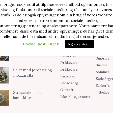
Vi bruger cookies til at tilpasse vores indhold og annoncer, til a
vise dig funktioner til sociale medier og til at analysere vores
TE OPSKRIFTER
SØG I KATEGORIER
trafik. Vi deler også oplysninger om din brug af vores website
med vores partnere inden for sociale medier,
Alle Opskrifter
Is
Jordbærtærte med
annonceringspartnere og analysepartnere. Vores partnere ka
mascarponecreme
kombinere disse data med andre oplysninger, du har givet dem
Blog
Jul
eller som de har indsamlet fra din brug af deres tjenester.
Brød & Boller
Kager
Cookie indstillinger
Jeg accepterer
Cookies &
Madopskri
Klassisk cheesecake
Småkager
Opskrifter
med kirsebær
Desserter
Smørcrem
Drikkevarer
Snacks
Drikkevarer
Salat med jordbær og
Sommer
mozzarella
Fastelavn
Søde Sage
Fødselsdag
Sukkerfri
Glutenfri
Stracciatella is i
Tilbehør
Ikke-Kategoriseret
ismaskine