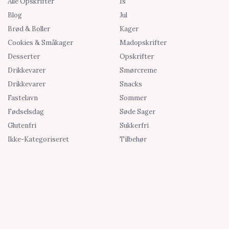
Alle Opskrifter
Is
Blog
Jul
Brød & Boller
Kager
Cookies & Småkager
Madopskrifter
Desserter
Opskrifter
Drikkevarer
Smørcreme
Drikkevarer
Snacks
Fastelavn
Sommer
Fødselsdag
Søde Sager
Glutenfri
Sukkerfri
Ikke-Kategoriseret
Tilbehør