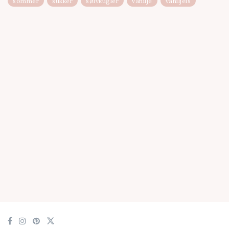
sommer
sukker
sølvkugler
vanilje
vaniljeis