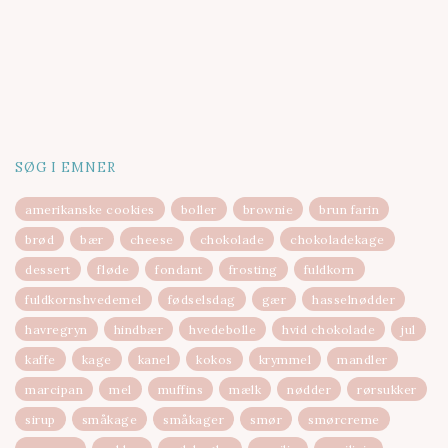
SØG I EMNER
amerikanske cookies
boller
brownie
brun farin
brød
bær
cheese
chokolade
chokoladekage
dessert
fløde
fondant
frosting
fuldkorn
fuldkornshvedemel
fødselsdag
gær
hasselnødder
havregryn
hindbær
hvedebolle
hvid chokolade
jul
kaffe
kage
kanel
kokos
krymmel
mandler
marcipan
mel
muffins
mælk
nødder
rørsukker
sirup
småkage
småkager
smør
smørcreme