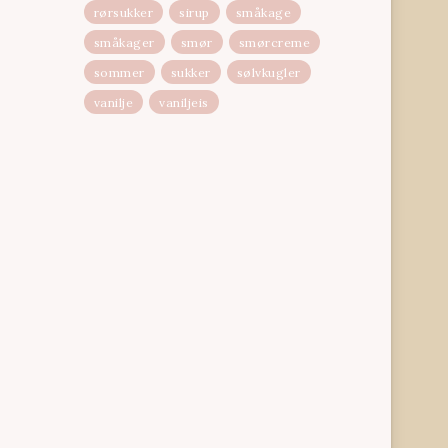
rørsukker
sirup
småkage
småkager
smør
smørcreme
sommer
sukker
sølvkugler
vanilje
vaniljeis