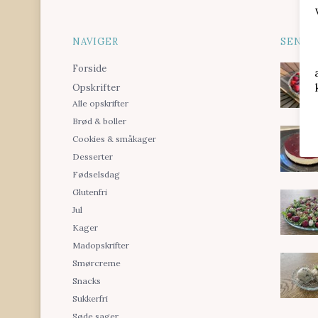
NAVIGER
SENES
Forside
Opskrifter
Alle opskrifter
Brød & boller
Cookies & småkager
Desserter
Fødselsdag
Glutenfri
Jul
Kager
Madopskrifter
Smørcreme
Snacks
Sukkerfri
Søde sager