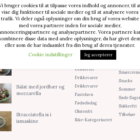
Vi bruger cookies til at tilpasse vores indhold og annoncer, til a
vise dig funktioner til sociale medier og til at analysere vores
TE OPSKRIFTER
SØG I KATEGORIER
trafik. Vi deler også oplysninger om din brug af vores website
med vores partnere inden for sociale medier,
Alle Opskrifter
Is
Jordbærtærte med
annonceringspartnere og analysepartnere. Vores partnere ka
mascarponecreme
kombinere disse data med andre oplysninger, du har givet dem
Blog
Jul
eller som de har indsamlet fra din brug af deres tjenester.
Brød & Boller
Kager
Cookie indstillinger
Jeg accepterer
Cookies &
Madopskri
Klassisk cheesecake
Småkager
Opskrifter
med kirsebær
Desserter
Smørcrem
Drikkevarer
Snacks
Drikkevarer
Salat med jordbær og
Sommer
mozzarella
Fastelavn
Søde Sage
Fødselsdag
Sukkerfri
Glutenfri
Stracciatella is i
Tilbehør
Ikke-Kategoriseret
ismaskine