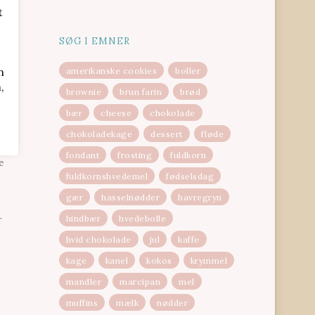
t
SØG I EMNER
n
amerikanske cookies
boller
,
brownie
brun farin
brød
bær
cheese
chokolade
fter
chokoladekage
dessert
fløde
fondant
frosting
fuldkorn
e
fuldkornshvedemel
fødselsdag
gær
hasselnødder
havregryn
hindbær
hvedebolle
r
hvid chokolade
jul
kaffe
kage
kanel
kokos
krymmel
mandler
marcipan
mel
muffins
mælk
nødder