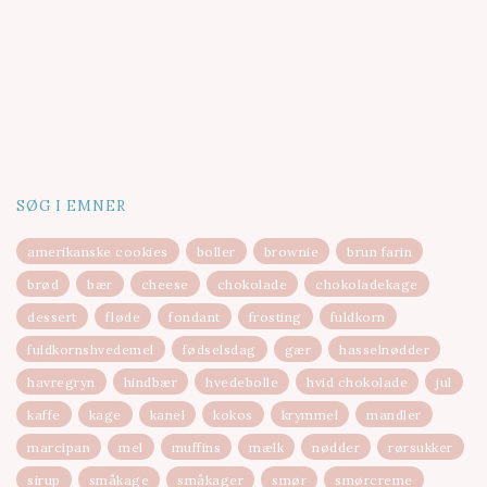
SØG I EMNER
amerikanske cookies
boller
brownie
brun farin
brød
bær
cheese
chokolade
chokoladekage
dessert
fløde
fondant
frosting
fuldkorn
fuldkornshvedemel
fødselsdag
gær
hasselnødder
havregryn
hindbær
hvedebolle
hvid chokolade
jul
kaffe
kage
kanel
kokos
krymmel
mandler
marcipan
mel
muffins
mælk
nødder
rørsukker
sirup
småkage
småkager
smør
smørcreme