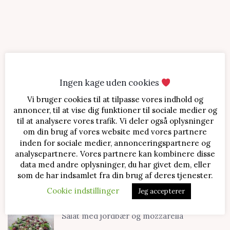
Ingen kage uden cookies
Vi bruger cookies til at tilpasse vores indhold og
SENESTE OPSKRIFTER
annoncer, til at vise dig funktioner til sociale medier og
til at analysere vores trafik. Vi deler også oplysninger
Jordbærtærte med mascarponecreme
om din brug af vores website med vores partnere
inden for sociale medier, annonceringspartnere og
analysepartnere. Vores partnere kan kombinere disse
data med andre oplysninger, du har givet dem, eller
Klassisk cheesecake med kirsebær
som de har indsamlet fra din brug af deres tjenester.
Cookie indstillinger
Jeg accepterer
Salat med jordbær og mozzarella