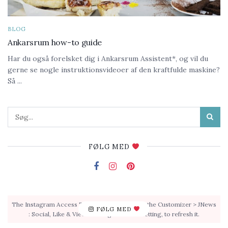
BLOG
Ankarsrum how-to guide
Har du også forelsket dig i Ankarsrum Assistent*, og vil du
gerne se nogle instruktionsvideoer af den kraftfulde maskine?
Så ...
FØLG MED
The Instagram Access Token is expired, Go to the Customizer > JNews
FØLG MED
: Social, Like & View > Instagram Feed Setting, to refresh it.