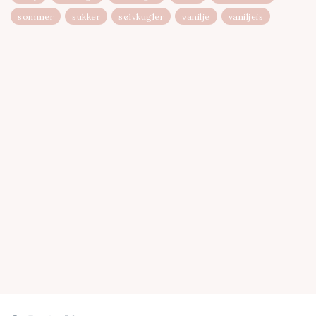
sommer
sukker
sølvkugler
vanilje
vaniljeis