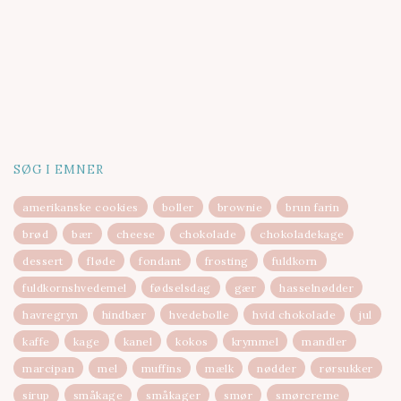
SØG I EMNER
amerikanske cookies
boller
brownie
brun farin
brød
bær
cheese
chokolade
chokoladekage
dessert
fløde
fondant
frosting
fuldkorn
fuldkornshvedemel
fødselsdag
gær
hasselnødder
havregryn
hindbær
hvedebolle
hvid chokolade
jul
kaffe
kage
kanel
kokos
krymmel
mandler
marcipan
mel
muffins
mælk
nødder
rørsukker
sirup
småkage
småkager
smør
smørcreme