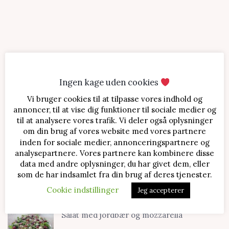
Ingen kage uden cookies
Vi bruger cookies til at tilpasse vores indhold og
SENESTE OPSKRIFTER
annoncer, til at vise dig funktioner til sociale medier og
til at analysere vores trafik. Vi deler også oplysninger
Jordbærtærte med mascarponecreme
om din brug af vores website med vores partnere
inden for sociale medier, annonceringspartnere og
analysepartnere. Vores partnere kan kombinere disse
data med andre oplysninger, du har givet dem, eller
Klassisk cheesecake med kirsebær
som de har indsamlet fra din brug af deres tjenester.
Cookie indstillinger
Jeg accepterer
Salat med jordbær og mozzarella