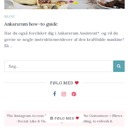
BLOG
Ankarsrum how-to guide
Har du også forelsket dig i Ankarsrum Assistent*, og vil du
gerne se nogle instruktionsvideoer af den kraftfulde maskine?
Så ...
FØLG MED
The Instagram Access Token is expired, Go to the Customizer > JNews
FØLG MED
: Social, Like & View > Instagram Feed Setting, to refresh it.