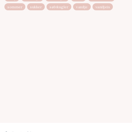
sommer
sukker
sølvkugler
vanilje
vaniljeis