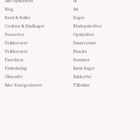
Alle Opskrifter
Is
Blog
Jul
Brød & Boller
Kager
Cookies & Småkager
Madopskrifter
Desserter
Opskrifter
Drikkevarer
Smørcreme
Drikkevarer
Snacks
Fastelavn
Sommer
Fødselsdag
Søde Sager
Glutenfri
Sukkerfri
Ikke-Kategoriseret
Tilbehør