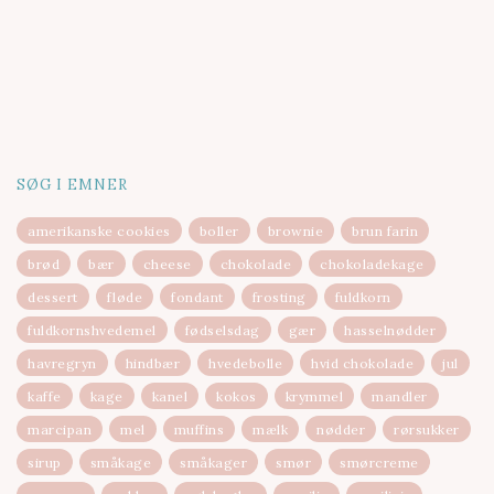
SØG I EMNER
amerikanske cookies
boller
brownie
brun farin
brød
bær
cheese
chokolade
chokoladekage
dessert
fløde
fondant
frosting
fuldkorn
fuldkornshvedemel
fødselsdag
gær
hasselnødder
havregryn
hindbær
hvedebolle
hvid chokolade
jul
kaffe
kage
kanel
kokos
krymmel
mandler
marcipan
mel
muffins
mælk
nødder
rørsukker
sirup
småkage
småkager
smør
smørcreme