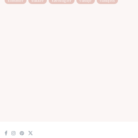
sommer
sukker
sølvkugler
vanilje
vaniljeis