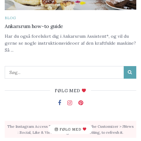
BLOG
Ankarsrum how-to guide
Har du også forelsket dig i Ankarsrum Assistent*, og vil du
gerne se nogle instruktionsvideoer af den kraftfulde maskine?
Så ...
FØLG MED
The Instagram Access Token is expired, Go to the Customizer > JNews
FØLG MED
: Social, Like & View > Instagram Feed Setting, to refresh it.