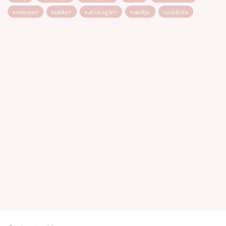
sommer
sukker
sølvkugler
vanilje
vaniljeis