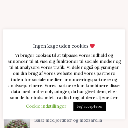
Ingen kage uden cookies
Vi bruger cookies til at tilpasse vores indhold og
SENESTE OPSKRIFTER
annoncer, til at vise dig funktioner til sociale medier og
til at analysere vores trafik. Vi deler også oplysninger
Jordbærtærte med mascarponecreme
om din brug af vores website med vores partnere
inden for sociale medier, annonceringspartnere og
analysepartnere. Vores partnere kan kombinere disse
data med andre oplysninger, du har givet dem, eller
Klassisk cheesecake med kirsebær
som de har indsamlet fra din brug af deres tjenester.
Cookie indstillinger
Jeg accepterer
Salat med jordbær og mozzarella