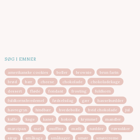
SØG I EMNER
amerikanske cookies
boller
brownie
brun farin
brød
bær
cheese
chokolade
chokoladekage
dessert
fløde
fondant
frosting
fuldkorn
fuldkornshvedemel
fødselsdag
gær
hasselnødder
havregryn
hindbær
hvedebolle
hvid chokolade
jul
kaffe
kage
kanel
kokos
krymmel
mandler
marcipan
mel
muffins
mælk
nødder
rørsukker
sirup
småkage
småkager
smør
smørcreme