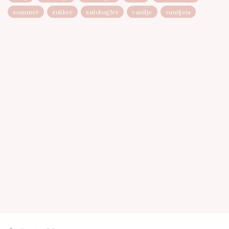
sommer
sukker
sølvkugler
vanilje
vaniljeis