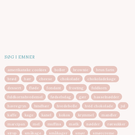
SØG I EMNER
amerikanske cookies
boller
brownie
brun farin
brød
bær
cheese
chokolade
chokoladekage
dessert
fløde
fondant
frosting
fuldkorn
fuldkornshvedemel
fødselsdag
gær
hasselnødder
havregryn
hindbær
hvedebolle
hvid chokolade
jul
kaffe
kage
kanel
kokos
krymmel
mandler
marcipan
mel
muffins
mælk
nødder
rørsukker
sirup
småkage
småkager
smør
smørcreme