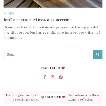
KAGER
Jordbærtærte med mascarponecreme
Denne jordbærtærte med mascarponecreme har jeg glædet
mig til at prøve. Jeg har egentlig bare justeret opskriften på
min anden ...
FØLG MED
The Instagram Access Token is expired, Go to the Customizer > JNews
FØLG MED
: Social, Like & View > Instagram Feed Setting, to refresh it.