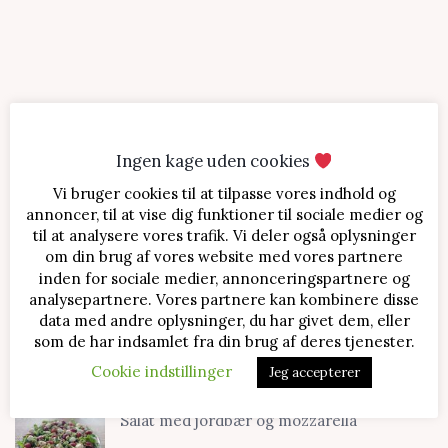
Ingen kage uden cookies
Vi bruger cookies til at tilpasse vores indhold og
SENESTE OPSKRIFTER
annoncer, til at vise dig funktioner til sociale medier og
til at analysere vores trafik. Vi deler også oplysninger
Jordbærtærte med mascarponecreme
om din brug af vores website med vores partnere
inden for sociale medier, annonceringspartnere og
analysepartnere. Vores partnere kan kombinere disse
data med andre oplysninger, du har givet dem, eller
Klassisk cheesecake med kirsebær
som de har indsamlet fra din brug af deres tjenester.
Cookie indstillinger
Jeg accepterer
Salat med jordbær og mozzarella