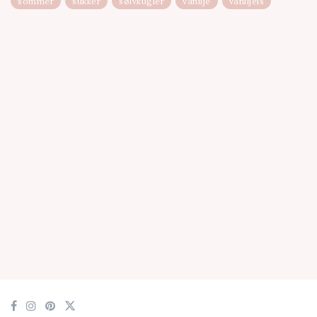
sommer
sukker
sølvkugler
vanilje
vaniljeis