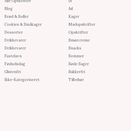
Alle Opskrifter
Is
Blog
Jul
Brød & Boller
Kager
Cookies & Småkager
Madopskrifter
Desserter
Opskrifter
Drikkevarer
Smørcreme
Drikkevarer
Snacks
Fastelavn
Sommer
Fødselsdag
Søde Sager
Glutenfri
Sukkerfri
Ikke-Kategoriseret
Tilbehør