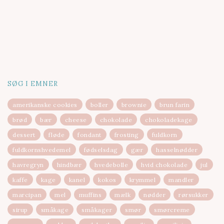
SØG I EMNER
amerikanske cookies
boller
brownie
brun farin
brød
bær
cheese
chokolade
chokoladekage
dessert
fløde
fondant
frosting
fuldkorn
fuldkornshvedemel
fødselsdag
gær
hasselnødder
havregryn
hindbær
hvedebolle
hvid chokolade
jul
kaffe
kage
kanel
kokos
krymmel
mandler
marcipan
mel
muffins
mælk
nødder
rørsukker
sirup
småkage
småkager
smør
smørcreme