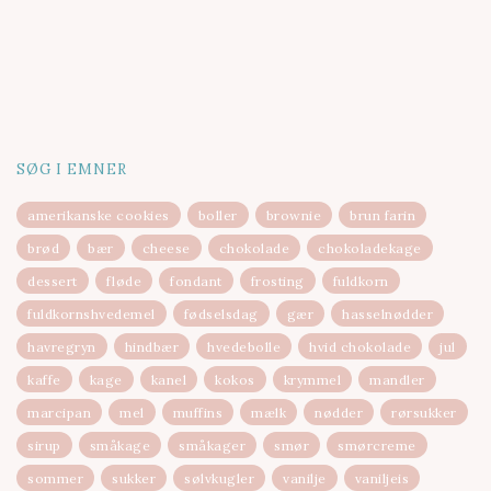
SØG I EMNER
amerikanske cookies
boller
brownie
brun farin
brød
bær
cheese
chokolade
chokoladekage
dessert
fløde
fondant
frosting
fuldkorn
fuldkornshvedemel
fødselsdag
gær
hasselnødder
havregryn
hindbær
hvedebolle
hvid chokolade
jul
kaffe
kage
kanel
kokos
krymmel
mandler
marcipan
mel
muffins
mælk
nødder
rørsukker
sirup
småkage
småkager
smør
smørcreme
sommer
sukker
sølvkugler
vanilje
vaniljeis