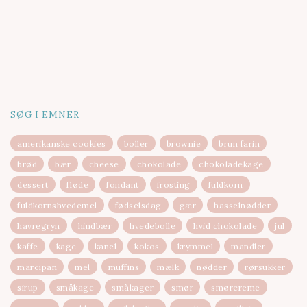
SØG I EMNER
amerikanske cookies
boller
brownie
brun farin
brød
bær
cheese
chokolade
chokoladekage
dessert
fløde
fondant
frosting
fuldkorn
fuldkornshvedemel
fødselsdag
gær
hasselnødder
havregryn
hindbær
hvedebolle
hvid chokolade
jul
kaffe
kage
kanel
kokos
krymmel
mandler
marcipan
mel
muffins
mælk
nødder
rørsukker
sirup
småkage
småkager
smør
smørcreme