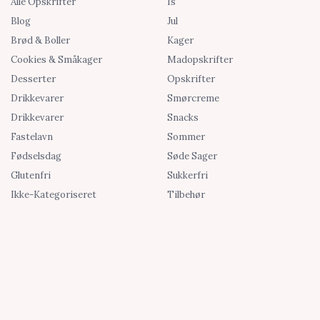
Alle Opskrifter
Is
Blog
Jul
Brød & Boller
Kager
Cookies & Småkager
Madopskrifter
Desserter
Opskrifter
Drikkevarer
Smørcreme
Drikkevarer
Snacks
Fastelavn
Sommer
Fødselsdag
Søde Sager
Glutenfri
Sukkerfri
Ikke-Kategoriseret
Tilbehør