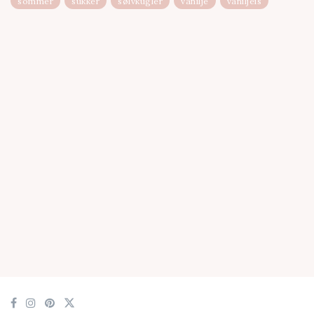
sommer
sukker
sølvkugler
vanilje
vaniljeis