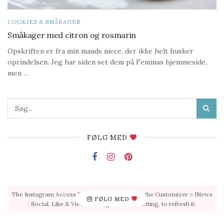
COOKIES & SMÅKAGER
Småkager med citron og rosmarin
Opskriften er fra min mands niece, der ikke helt husker
oprindelsen. Jeg har siden set dem på Feminas hjemmeside,
men ...
FØLG MED
The Instagram Access Token is expired, Go to the Customizer > JNews
FØLG MED
: Social, Like & View > Instagram Feed Setting, to refresh it.