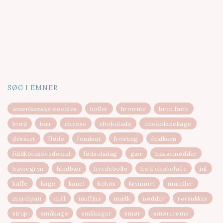
SØG I EMNER
amerikanske cookies
boller
brownie
brun farin
brød
bær
cheese
chokolade
chokoladekage
dessert
fløde
fondant
frosting
fuldkorn
fuldkornshvedemel
fødselsdag
gær
hasselnødder
havregryn
hindbær
hvedebolle
hvid chokolade
jul
kaffe
kage
kanel
kokos
krymmel
mandler
marcipan
mel
muffins
mælk
nødder
rørsukker
sirup
småkage
småkager
smør
smørcreme