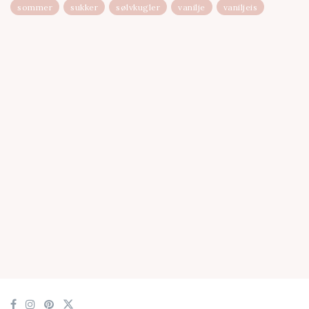
sommer
sukker
sølvkugler
vanilje
vaniljeis