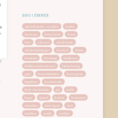
t
SØG I EMNER
n
amerikanske cookies
boller
,
brownie
brun farin
brød
bær
cheese
chokolade
fter
chokoladekage
dessert
fløde
fondant
frosting
fuldkorn
e
fuldkornshvedemel
fødselsdag
gær
hasselnødder
havregryn
hindbær
hvedebolle
r
hvid chokolade
jul
kaffe
kage
kanel
kokos
krymmel
mandler
marcipan
mel
muffins
mælk
nødder