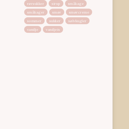
rørsukker
sirup
småkage
småkager
smør
smørcreme
sommer
sukker
sølvkugler
vanilje
vaniljeis