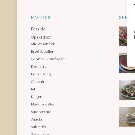
NAVIGER
SENES
Forside
Opskrifter
Alle opskrifter
Brød & boller
Cookies & småkager
Desserter
Fødselsdag
Glutenfri
Jul
Kager
Madopskrifter
Smørcreme
Snacks
Sukkerfri
Søde sager