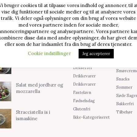
Vi bruger cookies til at tilpasse vores indhold og annoncer, til a
vise dig funktioner til sociale medier og til at analysere vores
TE OPSKRIFTER
SØG I KATEGORIER
trafik. Vi deler også oplysninger om din brug af vores website
med vores partnere inden for sociale medier,
Alle Opskrifter
Is
Jordbærtærte med
annonceringspartnere og analysepartnere. Vores partnere ka
mascarponecreme
kombinere disse data med andre oplysninger, du har givet dem
Blog
Jul
eller som de har indsamlet fra din brug af deres tjenester.
Brød & Boller
Kager
Cookie indstillinger
Jeg accepterer
Cookies &
Madopskri
Klassisk cheesecake
Småkager
Opskrifter
med kirsebær
Desserter
Smørcrem
Drikkevarer
Snacks
Drikkevarer
Salat med jordbær og
Sommer
mozzarella
Fastelavn
Søde Sage
Fødselsdag
Sukkerfri
Glutenfri
Stracciatella is i
Tilbehør
Ikke-Kategoriseret
ismaskine