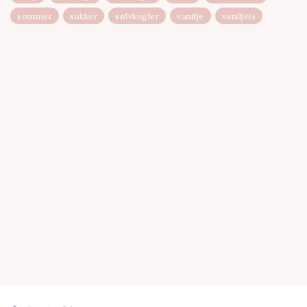
sommer
sukker
sølvkugler
vanilje
vaniljeis