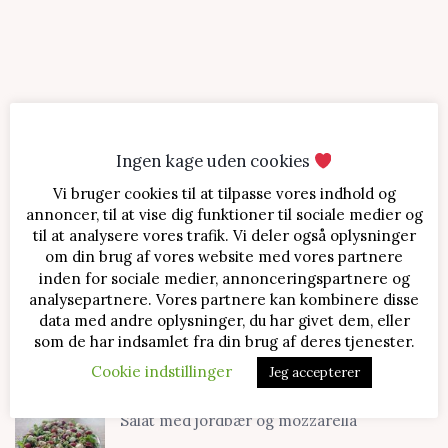
Ingen kage uden cookies
Vi bruger cookies til at tilpasse vores indhold og
SENESTE OPSKRIFTER
annoncer, til at vise dig funktioner til sociale medier og
til at analysere vores trafik. Vi deler også oplysninger
Jordbærtærte med mascarponecreme
om din brug af vores website med vores partnere
inden for sociale medier, annonceringspartnere og
analysepartnere. Vores partnere kan kombinere disse
data med andre oplysninger, du har givet dem, eller
Klassisk cheesecake med kirsebær
som de har indsamlet fra din brug af deres tjenester.
Cookie indstillinger
Jeg accepterer
Salat med jordbær og mozzarella