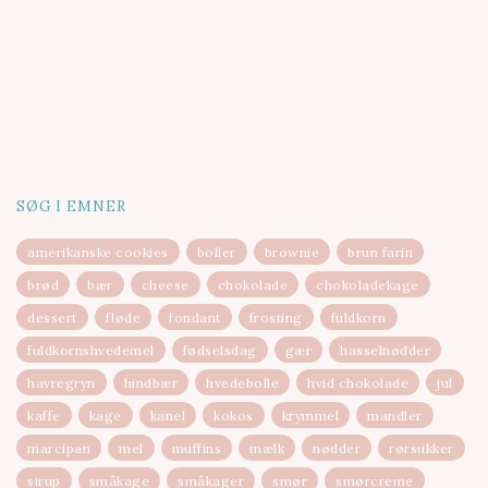
SØG I EMNER
amerikanske cookies
boller
brownie
brun farin
brød
bær
cheese
chokolade
chokoladekage
dessert
fløde
fondant
frosting
fuldkorn
fuldkornshvedemel
fødselsdag
gær
hasselnødder
havregryn
hindbær
hvedebolle
hvid chokolade
jul
kaffe
kage
kanel
kokos
krymmel
mandler
marcipan
mel
muffins
mælk
nødder
rørsukker
sirup
småkage
småkager
smør
smørcreme