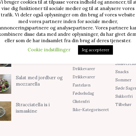
Vi bruger cookies til at tilpasse vores indhold og annoncer, til a
vise dig funktioner til sociale medier og til at analysere vores
TE OPSKRIFTER
SØG I KATEGORIER
trafik. Vi deler også oplysninger om din brug af vores website
med vores partnere inden for sociale medier,
Alle Opskrifter
Is
Jordbærtærte med
annonceringspartnere og analysepartnere. Vores partnere ka
mascarponecreme
Blog
Jul
kombinere disse data med andre oplysninger, du har givet dem
Brød & Boller
Kager
eller som de har indsamlet fra din brug af deres tjenester.
Cookies &
Madopskri
Cookie indstillinger
Klassisk cheesecake
Jeg accepterer
Småkager
Opskrifter
med kirsebær
Desserter
Smørcrem
Drikkevarer
Snacks
Drikkevarer
Salat med jordbær og
Sommer
mozzarella
Fastelavn
Søde Sage
Fødselsdag
Sukkerfri
Glutenfri
Stracciatella is i
Tilbehør
Ikke-Kategoriseret
ismaskine