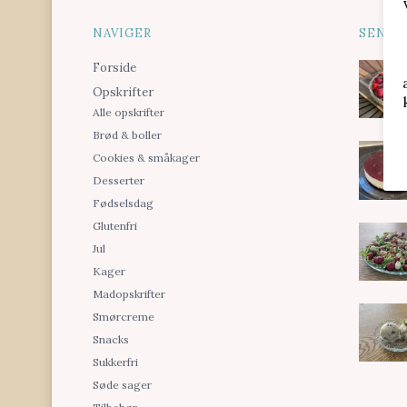
NAVIGER
SENES
Forside
Opskrifter
Alle opskrifter
Brød & boller
Cookies & småkager
Desserter
Fødselsdag
Glutenfri
Jul
Kager
Madopskrifter
Smørcreme
Snacks
Sukkerfri
Søde sager