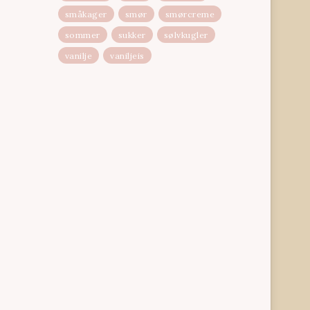
småkager
smør
smørcreme
sommer
sukker
sølvkugler
vanilje
vaniljeis