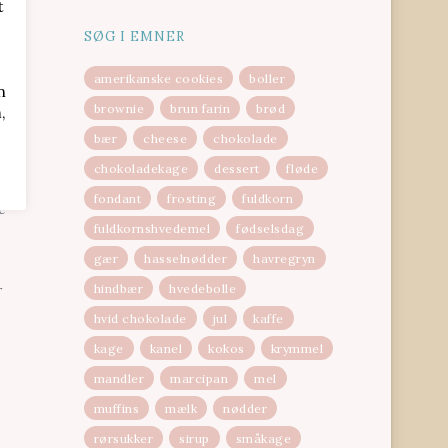
t
SØG I EMNER
amerikanske cookies
boller
n
brownie
brun farin
brød
,
bær
cheese
chokolade
fter
chokoladekage
dessert
fløde
fondant
frosting
fuldkorn
e
fuldkornshvedemel
fødselsdag
gær
hasselnødder
havregryn
hindbær
hvedebolle
r
hvid chokolade
jul
kaffe
kage
kanel
kokos
krymmel
mandler
marcipan
mel
muffins
mælk
nødder
rørsukker
sirup
småkage