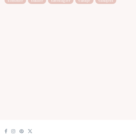
sommer
sukker
sølvkugler
vanilje
vaniljeis