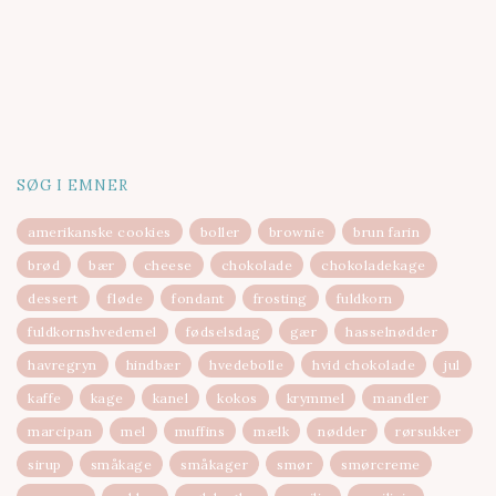
SØG I EMNER
amerikanske cookies
boller
brownie
brun farin
brød
bær
cheese
chokolade
chokoladekage
dessert
fløde
fondant
frosting
fuldkorn
fuldkornshvedemel
fødselsdag
gær
hasselnødder
havregryn
hindbær
hvedebolle
hvid chokolade
jul
kaffe
kage
kanel
kokos
krymmel
mandler
marcipan
mel
muffins
mælk
nødder
rørsukker
sirup
småkage
småkager
smør
smørcreme