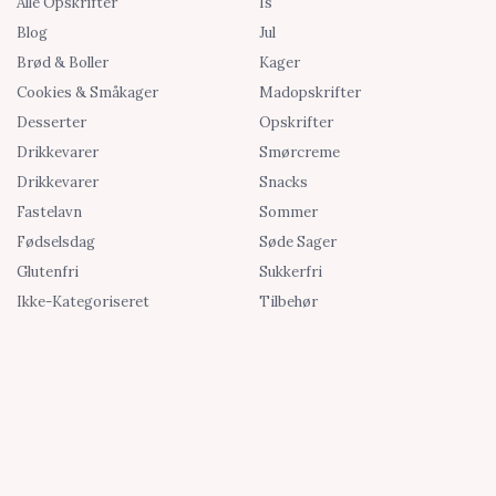
Alle Opskrifter
Is
Blog
Jul
Brød & Boller
Kager
Cookies & Småkager
Madopskrifter
Desserter
Opskrifter
Drikkevarer
Smørcreme
Drikkevarer
Snacks
Fastelavn
Sommer
Fødselsdag
Søde Sager
Glutenfri
Sukkerfri
Ikke-Kategoriseret
Tilbehør