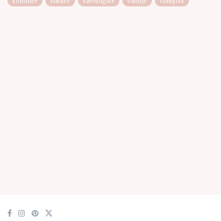
sommer
sukker
sølvkugler
vanilje
vaniljeis