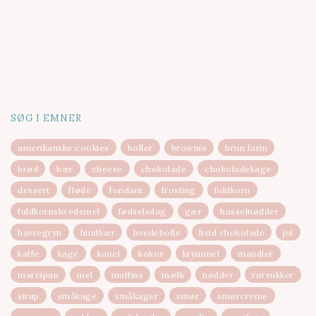
SØG I EMNER
amerikanske cookies
boller
brownie
brun farin
brød
bær
cheese
chokolade
chokoladekage
dessert
fløde
fondant
frosting
fuldkorn
fuldkornshvedemel
fødselsdag
gær
hasselnødder
havregryn
hindbær
hvedebolle
hvid chokolade
jul
kaffe
kage
kanel
kokos
krymmel
mandler
marcipan
mel
muffins
mælk
nødder
rørsukker
sirup
småkage
småkager
smør
smørcreme