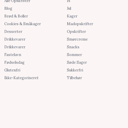
Alle Opskrifter
Is
Blog
Jul
Brød & Boller
Kager
Cookies & Småkager
Madopskrifter
Desserter
Opskrifter
Drikkevarer
Smørcreme
Drikkevarer
Snacks
Fastelavn
Sommer
Fødselsdag
Søde Sager
Glutenfri
Sukkerfri
Ikke-Kategoriseret
Tilbehør