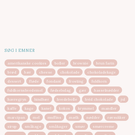
SØG I EMNER
amerikanske cookies
boller
brownie
brun farin
brød
bær
cheese
chokolade
chokoladekage
dessert
fløde
fondant
frosting
fuldkorn
fuldkornshvedemel
fødselsdag
gær
hasselnødder
havregryn
hindbær
hvedebolle
hvid chokolade
jul
kaffe
kage
kanel
kokos
krymmel
mandler
marcipan
mel
muffins
mælk
nødder
rørsukker
sirup
småkage
småkager
smør
smørcreme