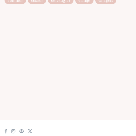
sommer
sukker
sølvkugler
vanilje
vaniljeis