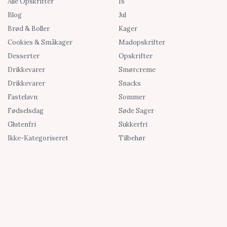
Alle Opskrifter
Is
Blog
Jul
Brød & Boller
Kager
Cookies & Småkager
Madopskrifter
Desserter
Opskrifter
Drikkevarer
Smørcreme
Drikkevarer
Snacks
Fastelavn
Sommer
Fødselsdag
Søde Sager
Glutenfri
Sukkerfri
Ikke-Kategoriseret
Tilbehør